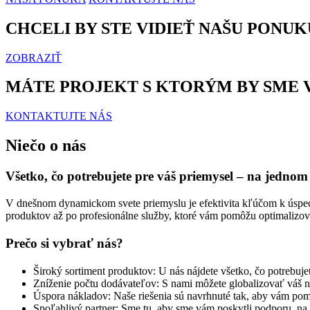
CHCELI BY STE VIDIEŤ NAŠU PONUK
ZOBRAZIŤ
MÁTE PROJEKT S KTORÝM BY SME 
KONTAKTUJTE NÁS
Niečo o nás
Všetko, čo potrebujete pre váš priemysel – na jednom
V dnešnom dynamickom svete priemyslu je efektivita kľúčom k úspec
produktov až po profesionálne služby, ktoré vám pomôžu optimalizo
Prečo si vybrať nás?
Široký sortiment produktov: U nás nájdete všetko, čo potrebujete
Zníženie počtu dodávateľov: S nami môžete globalizovať váš 
Úspora nákladov: Naše riešenia sú navrhnuté tak, aby vám pom
Spoľahlivý partner: Sme tu, aby sme vám poskytli podporu, na