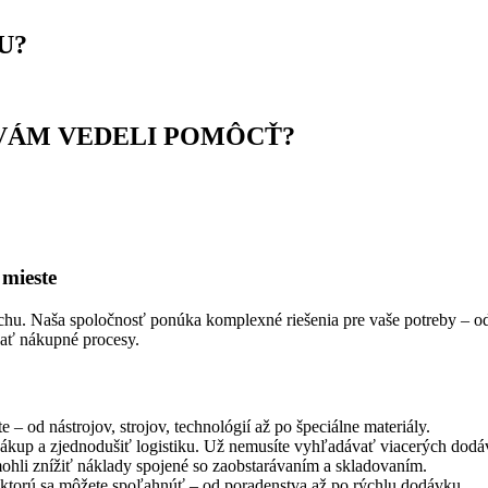
U?
VÁM VEDELI POMÔCŤ?
 mieste
hu. Naša spoločnosť ponúka komplexné riešenia pre vaše potreby – od
vať nákupné procesy.
 – od nástrojov, strojov, technológií až po špeciálne materiály.
nákup a zjednodušiť logistiku. Už nemusíte vyhľadávať viacerých dod
ohli znížiť náklady spojené so zaobstarávaním a skladovaním.
 ktorú sa môžete spoľahnúť – od poradenstva až po rýchlu dodávku.