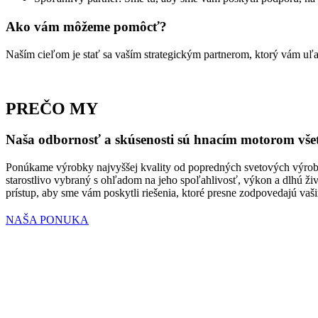
Ako vám môžeme pomôcť?
Naším cieľom je stať sa vaším strategickým partnerom, ktorý vám uľah
PREČO MY
Naša odbornosť a skúsenosti sú hnacím motorom všet
Ponúkame výrobky najvyššej kvality od popredných svetových výrobcov
starostlivo vybraný s ohľadom na jeho spoľahlivosť, výkon a dlhú ži
prístup, aby sme vám poskytli riešenia, ktoré presne zodpovedajú va
NAŠA PONUKA