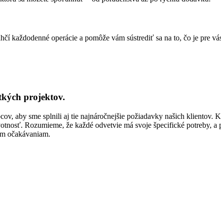
čí každodenné operácie a pomôže vám sústrediť sa na to, čo je pre vás 
kých projektov.
, aby sme splnili aj tie najnáročnejšie požiadavky našich klientov. K
votnosť. Rozumieme, že každé odvetvie má svoje špecifické potreby, a 
šim očakávaniam.