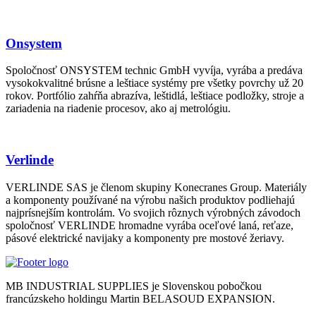
Onsystem
Spoločnosť ONSYSTEM technic GmbH vyvíja, vyrába a predáva
vysokokvalitné brúsne a leštiace systémy pre všetky povrchy už 20
rokov. Portfólio zahŕňa abrazíva, leštidlá, leštiace podložky, stroje a
zariadenia na riadenie procesov, ako aj metrológiu.
Verlinde
VERLINDE SAS je členom skupiny Konecranes Group. Materiály
a komponenty používané na výrobu našich produktov podliehajú
najprísnejším kontrolám. Vo svojich rôznych výrobných závodoch
spoločnosť VERLINDE hromadne vyrába oceľové laná, reťaze,
pásové elektrické navijaky a komponenty pre mostové žeriavy.
MB INDUSTRIAL SUPPLIES je Slovenskou pobočkou
francúzskeho holdingu Martin BELASOUD EXPANSION.