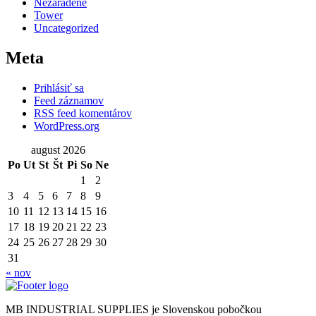
Nezaradené
Tower
Uncategorized
Meta
Prihlásiť sa
Feed záznamov
RSS feed komentárov
WordPress.org
august 2026
Po
Ut
St
Št
Pi
So
Ne
1
2
3
4
5
6
7
8
9
10
11
12
13
14
15
16
17
18
19
20
21
22
23
24
25
26
27
28
29
30
31
« nov
MB INDUSTRIAL SUPPLIES je Slovenskou pobočkou