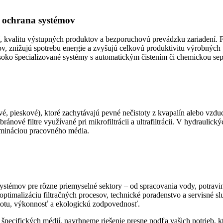
 a ochrana systémov
í, kvalitu výstupných produktov a bezporuchovú prevádzku zariadení. Fil
, znižujú spotrebu energie a zvyšujú celkovú produktivitu výrobných p
soko špecializované systémy s automatickým čistením či chemickou sep
ťové, pieskové), ktoré zachytávajú pevné nečistoty z kvapalín alebo vzdu
ránové filtre využívané pri mikrofiltrácii a ultrafiltrácii. V hydraul
amináciou pracovného média.
stémov pre rôzne priemyselné sektory – od spracovania vody, potravin
 optimalizáciu filtračných procesov, technické poradenstvo a servisn
čistotu, výkonnosť a ekologickú zodpovednosť.
bo špecifických médií, navrhneme riešenie presne podľa vašich potrieb,