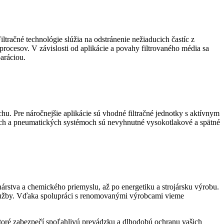
tračné technológie slúžia na odstránenie nežiaducich častíc z
rocesov. V závislosti od aplikácie a povahy filtrovaného média sa
aráciou.
chu. Pre náročnejšie aplikácie sú vhodné filtračné jednotky s aktívnym
ických a pneumatických systémoch sú nevyhnutné vysokotlakové a spätné
árstva a chemického priemyslu, až po energetiku a strojársku výrobu.
é služby. Vďaka spolupráci s renomovanými výrobcami vieme
 ktoré zabezpečí spoľahlivú prevádzku a dlhodobú ochranu vašich