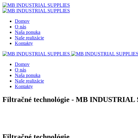
Domov
O nás
Naša ponuka
Naše realizácie
Kontakty
Domov
O nás
Naša ponuka
Naše realizácie
Kontakty
Filtračné technológie - MB INDUSTRIA
You are currently here!
Home
Filtračné technológie
Filtračné technológie