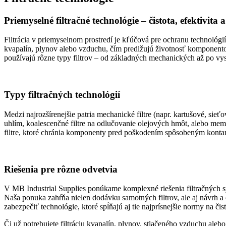
Priemyselné filtračné technológie – čistota, efektivita
Filtrácia v priemyselnom prostredí je kľúčová pre ochranu technológi
kvapalín, plynov alebo vzduchu, čím predlžujú životnosť komponentov
používajú rôzne typy filtrov – od základných mechanických až po vy
Typy filtračných technológií
Medzi najrozšírenejšie patria mechanické filtre (napr. kartušové, sie
uhlím, koalescenčné filtre na odlučovanie olejových hmôt, alebo memb
filtre, ktoré chránia komponenty pred poškodením spôsobeným kont
Riešenia pre rôzne odvetvia
V MB Industrial Supplies ponúkame komplexné riešenia filtračných sy
Naša ponuka zahŕňa nielen dodávku samotných filtrov, ale aj návrh a
zabezpečiť technológie, ktoré spĺňajú aj tie najprísnejšie normy na 
Či už potrebujete filtráciu kvapalín, plynov, stlačeného vzduchu ale