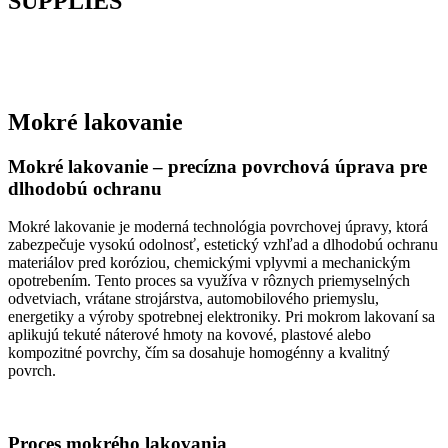
SUPPLIES
You are currently here!
Home
Mokré lakovanie
Mokré lakovanie
Mokré lakovanie – precízna povrchová úprava pre
dlhodobú ochranu
Mokré lakovanie je moderná technológia povrchovej úpravy, ktorá
zabezpečuje vysokú odolnosť, estetický vzhľad a dlhodobú ochranu
materiálov pred koróziou, chemickými vplyvmi a mechanickým
opotrebením. Tento proces sa využíva v rôznych priemyselných
odvetviach, vrátane strojárstva, automobilového priemyslu,
energetiky a výroby spotrebnej elektroniky. Pri mokrom lakovaní sa
aplikujú tekuté náterové hmoty na kovové, plastové alebo
kompozitné povrchy, čím sa dosahuje homogénny a kvalitný
povrch.
Proces mokrého lakovania