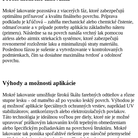
Mokré lakovanie pozostáva z viacerých fáz, ktoré zabezpečujú
optimálnu priľnavosť a kvalitu finálneho povrchu. Príprava
podkladu je kľúčová – zahŕňa mechanické alebo chemické čistenie,
odmasťovanie a v prípade potreby aplikáciu základného náteru
(primeru). Následne sa na povrch nanáša vrchný lak pomocou
airless alebo airmix striekacích systémov, ktoré zabezpečujú
rovnomerné rozloženie laku a minimalizujú straty materiálu.
Poslednou fázou je sušenie a vytvrdzovanie v kontrolovaných
podmienkach, čím sa dosiahne maximálna tvrdosť a odolnosť
povrchu.
Výhody a možnosti aplikácie
Mokré lakovanie umožňuje širokú škálu farebných odtieňov a rôzne
stupne lesku – od matného až po vysoko lesklý povrch. Výhodou je
aj možnosť aplikácie špeciálnych ochranných vrstiev, napríklad UV
stabilizátorov, antikoróznych alebo elektroizolačných povlakov.
Táto technológia je ideálnou voľbou pre diely, ktoré nie je možné
upravovať práškovým lakovaním kvôli tepelným obmedzeniam
alebo špecifickým požiadavkám na povrchovú štruktúru. Mokré
lakovanie tak ponúka spoľahlivé riešenie pre náročné priemyselné